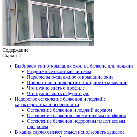
Содержание:
Скрыть ↑
Выбираем тип открывания окон на балконе или лоджии
Раздвижные оконные системы
Параллельно-сдвижное открывание окна
Поворотное и поворотно-откидное открывание
Что нужно знать о профиле
Что нужно знать о фурнитуре
Недорогое остекление балконов и лоджий:
характеристика и особенности
Остекление балконов и лоджий деревом
Остекление балконов алюминиевым профилем
Остекление балконов недорогим пластиковым
профилем
В каких случаях имеет смысл использовать дешевое