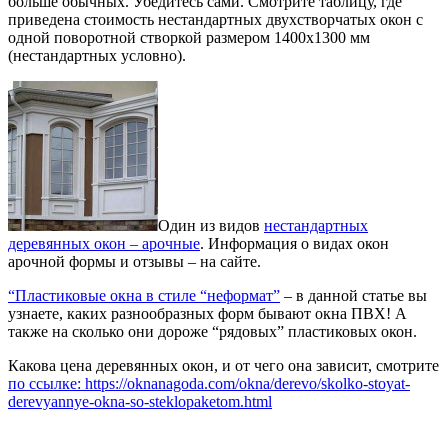
больше обычных. Убедитесь сами. Смотрите таблицу, где
приведена стоимость нестандартных двухстворчатых окон с
одной поворотной створкой размером 1400х1300 мм
(нестандартных условно).
Один из видов
нестандартных
деревянных окон – арочные
. Информация о видах окон
арочной формы и отзывы – на сайте.
“Пластиковые окна в стиле “неформат”
– в данной статье вы
узнаете, каких разнообразных форм бывают окна ПВХ! А
также на сколько они дороже “рядовых” пластиковых окон.
Какова цена деревянных окон, и от чего она зависит, смотрите
по ссылке: https://oknanagoda.com/okna/derevo/skolko-stoyat-
derevyannye-okna-so-steklopaketom.html