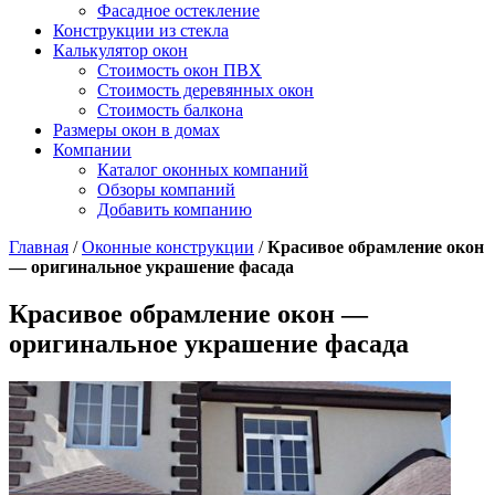
Фасадное остекление
Конструкции из стекла
Калькулятор окон
Стоимость окон ПВХ
Стоимость деревянных окон
Стоимость балкона
Размеры окон в домах
Компании
Каталог оконных компаний
Обзоры компаний
Добавить компанию
Главная
/
Оконные конструкции
/
Красивое обрамление окон
— оригинальное украшение фасада
Красивое обрамление окон —
оригинальное украшение фасада