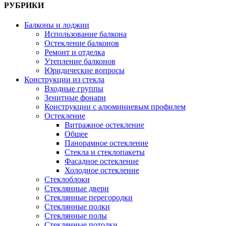
РУБРИКИ
Балконы и лоджии
Использование балкона
Остекление балконов
Ремонт и отделка
Утепление балконов
Юридические вопросы
Конструкции из стекла
Входные группы
Зенитные фонари
Конструкции с алюминиевым профилем
Остекление
Витражное остекление
Общее
Панорамное остекление
Стекла и стеклопакеты
Фасадное остекление
Холодное остекление
Стеклоблоки
Стеклянные двери
Стеклянные перегородки
Стеклянные полки
Стеклянные полы
Стеклянные потолки