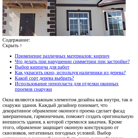
Содержание:
Скрыть ↑
Применение различных материалов: кирпич
Что делать при нарушении симметрии при застройке?
Выбор кирпича для работ
Как украсить окно, используя наличники из дерева?
Какой сорт дерева выбрать?
Использование пенопласта для отделки оконных
проемов снаружи
Окна являются важным элементом дизайна как внутри, так и
снаружи здания. Каждый дизайнер понимает, что
декоративное обрамление оконного проема сделает фасад
завершенным, гармоничным, поможет создать оригинальную
внешность здания, к которой стремился заказчик. Кроме
этого, обрамление защищает оконную конструкцию от
сквозняков, негативных погодных условий. Выбор