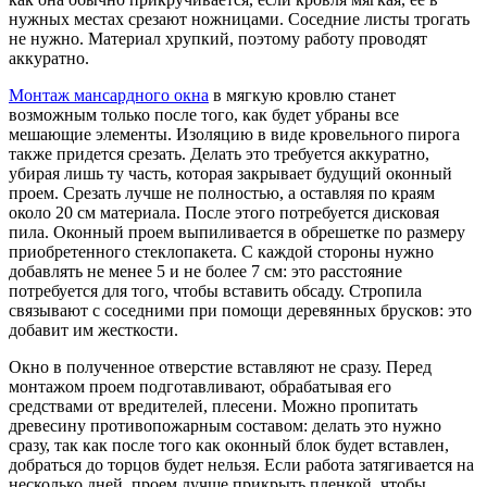
нужных местах срезают ножницами. Соседние листы трогать
не нужно. Материал хрупкий, поэтому работу проводят
аккуратно.
Монтаж мансардного окна
в мягкую кровлю станет
возможным только после того, как будет убраны все
мешающие элементы. Изоляцию в виде кровельного пирога
также придется срезать. Делать это требуется аккуратно,
убирая лишь ту часть, которая закрывает будущий оконный
проем. Срезать лучше не полностью, а оставляя по краям
около 20 см материала. После этого потребуется дисковая
пила. Оконный проем выпиливается в обрешетке по размеру
приобретенного стеклопакета. С каждой стороны нужно
добавлять не менее 5 и не более 7 см: это расстояние
потребуется для того, чтобы вставить обсаду. Стропила
связывают с соседними при помощи деревянных брусков: это
добавит им жесткости.
Окно в полученное отверстие вставляют не сразу. Перед
монтажом проем подготавливают, обрабатывая его
средствами от вредителей, плесени. Можно пропитать
древесину противопожарным составом: делать это нужно
сразу, так как после того как оконный блок будет вставлен,
добраться до торцов будет нельзя. Если работа затягивается на
несколько дней, проем лучше прикрыть пленкой, чтобы