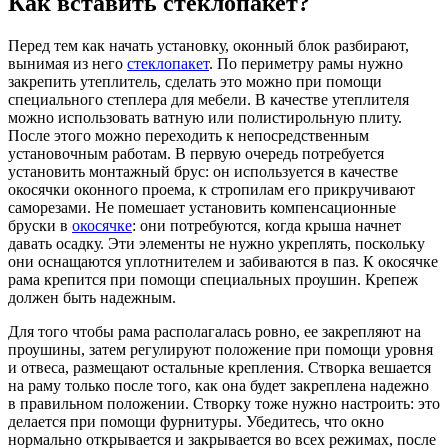
Как вставить стеклопакет?
Перед тем как начать установку, оконный блок разбирают,
вынимая из него
стеклопакет
. По периметру рамы нужно
закрепить утеплитель, сделать это можно при помощи
специального степлера для мебели. В качестве утеплителя
можно использовать ватную или полистирольную плиту.
После этого можно переходить к непосредственным
установочным работам. В первую очередь потребуется
установить монтажный брус: он используется в качестве
окосячки оконного проема, к стропилам его прикручивают
саморезами. Не помешает установить компенсационные
бруски в
окосячке
: они потребуются, когда крыша начнет
давать осадку. Эти элементы не нужно укреплять, поскольку
они оснащаются уплотнителем и забиваются в паз. К окосячке
рама крепится при помощи специальных проушин. Крепеж
должен быть надежным.
Для того чтобы рама располагалась ровно, ее закрепляют на
проушины, затем регулируют положение при помощи уровня
и отвеса, размещают остальные крепления. Створка вешается
на раму только после того, как она будет закреплена надежно
в правильном положении. Створку тоже нужно настроить: это
делается при помощи фурнитуры. Убедитесь, что окно
нормально открывается и закрывается во всех режимах, после