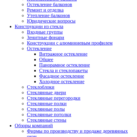
Остекление балконов
Ремонт и отделка
Утепление балконов
Юридические вопросы
Конструкции из стекла
Входные группы
Зенитные фонари
Конструкции с алюминиевым профилем
Остекление
Витражное остекление
Общее
Панорамное остекление
Стекла и стеклопакеты
Фасадное остекление
Холодное остекление
Стеклоблоки
Стеклянные двери
Стеклянные перегородки
Стеклянные полки
Стеклянные полы
Стеклянные потолки
Стеклянные стены
Обзоры компаний
Фирмы по производству и продаже деревянных
окон