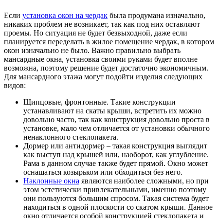
Если
установка окон на чердак
была продумана изначально,
никаких проблем не возникает, так как под них оставляют
проемы. Но ситуация не будет безвыходной, даже если
планируется переделать в жилое помещение чердак, в котором
окон изначально не было. Важно правильно выбрать
мансардные окна, установка своими руками будет вполне
возможна, поэтому решение будет достаточно экономичным.
Для мансардного этажа могут подойти изделия следующих
видов:
Щипцовые, фронтонные. Такие конструкции
устанавливают на скаты крыши, встретить их можно
довольно часто, так как конструкция довольно проста в
установке, мало чем отличается от установки обычного
ненаклонного стеклопакета.
Дормер или антидормер – такая конструкция выглядит
как выступ над крышей или, наоборот, как углубление.
Рама в данном случае также будет прямой. Окно может
оснащаться козырьком или обходиться без него.
Наклонные окна
являются наиболее сложными, но при
этом эстетически привлекательными, именно поэтому
они пользуются большим спросом. Такая система будет
находиться в одной плоскости со скатом крыши. Данное
окно отличается особой конструкцией стеклопакета и