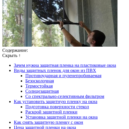
Содержание:
Скрыть ↑
Зачем нужна защитная пленка на пластиковые окна
Виды защитных пленок для окон из ПВХ
Противоударная и пуленепробиваемая
Безосколочная
Термостойкая
Солнцезащитная
Со спектрально-селективным фильтром
Как установить защитную пленку на окна
Подготовка поверхности стекол
Раскрой защитной пленки
Установка защитной пленки на окна
Как снять защитную пленку с окон
Цена защитной пленки на окна