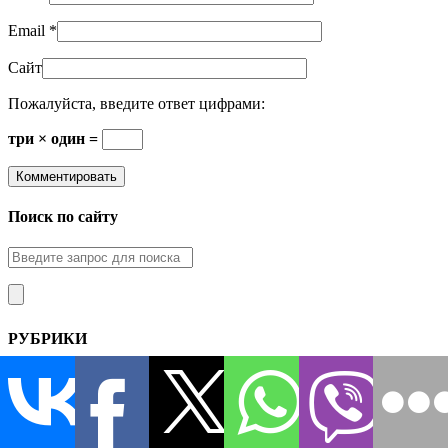
Email
*
Сайт
Пожалуйста, введите ответ цифрами:
три × один =
Поиск по сайту
РУБРИКИ
Балконы и лоджии
Использование балкона
Остекление балконов
Ремонт и отделка