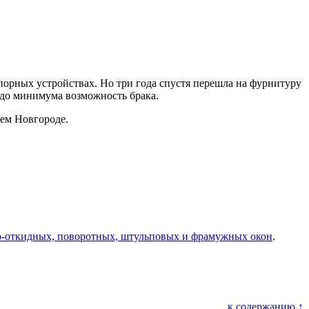
апорных устройствах. Но три года спустя перешла на фурнитуру
 до минимума возможность брака.
нем Новгороде.
о-откидных, поворотных, штульповых и фрамужных окон
.
к содержанию ↑