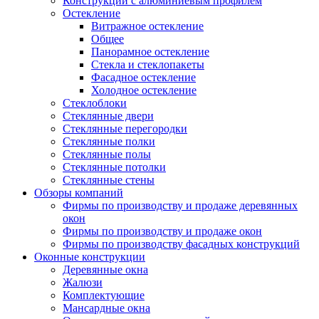
Конструкции с алюминиевым профилем
Остекление
Витражное остекление
Общее
Панорамное остекление
Стекла и стеклопакеты
Фасадное остекление
Холодное остекление
Стеклоблоки
Стеклянные двери
Стеклянные перегородки
Стеклянные полки
Стеклянные полы
Стеклянные потолки
Стеклянные стены
Обзоры компаний
Фирмы по производству и продаже деревянных
окон
Фирмы по производству и продаже окон
Фирмы по производству фасадных конструкций
Оконные конструкции
Деревянные окна
Жалюзи
Комплектующие
Мансардные окна