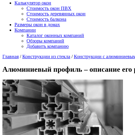
Калькулятор окон
Стоимость окон ПВХ
Стоимость деревянных окон
Стоимость балкона
Размеры окон в домах
Компании
Каталог оконных компаний
Обзоры компаний
Добавить компанию
Главная
/
Конструкции из стекла
/
Конструкции с алюминиевы
Алюминиевый профиль – описание его 