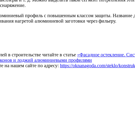
 снаряжение.
алюминиевый профиль с повышенным классом защиты. Название 
вливания нагретой алюминиевой заготовки через фильеру.
й в строительстве читайте в статье
«Фасадное остекление. Сис
лконов и лоджий алюминиевыми профилями
 на нашем сайте по адресу:
https://oknanagoda.com/steklo/konstruk