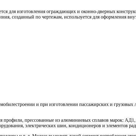
тся для изготовления ограждающих и оконно-дверных конструкц
ния, созданный по чертежам, используется для оформления вну
автомобилестроении и при изготовлении пассажирских и грузовы
тся профили, прессованные из алюминиевых сплавов марок: АД1
орудования, электрических шин, кондиционеров и элементов рад
швеллеры и т. д. Можно выделить такой сегмент потребления это