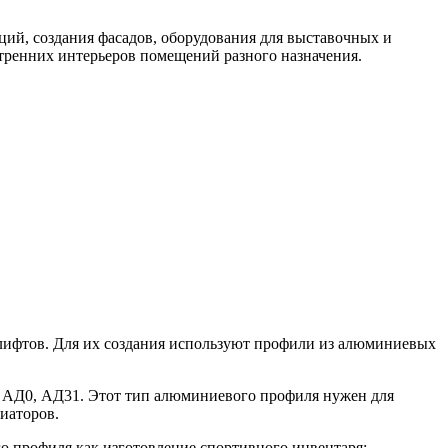
ий, создания фасадов, оборудования для выставочных и
тренних интерьеров помещений разного назначения.
х лифтов. Для их создания используют профили из алюминиевых
, АД0, АД31. Этот тип алюминиевого профиля нужен для
иаторов.
го профиля как изготовление спортивного инвентаря: