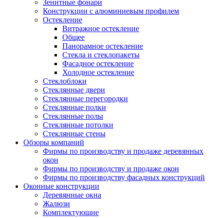
Зенитные фонари
Конструкции с алюминиевым профилем
Остекление
Витражное остекление
Общее
Панорамное остекление
Стекла и стеклопакеты
Фасадное остекление
Холодное остекление
Стеклоблоки
Стеклянные двери
Стеклянные перегородки
Стеклянные полки
Стеклянные полы
Стеклянные потолки
Стеклянные стены
Обзоры компаний
Фирмы по производству и продаже деревянных
окон
Фирмы по производству и продаже окон
Фирмы по производству фасадных конструкций
Оконные конструкции
Деревянные окна
Жалюзи
Комплектующие