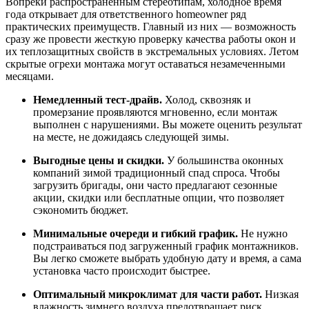
Вопреки распространенным стереотипам, холодное время
года открывает для ответственного homeowner ряд
практических преимуществ. Главный из них — возможность
сразу же провести жесткую проверку качества работы окон и
их теплозащитных свойств в экстремальных условиях. Летом
скрытые огрехи монтажа могут оставаться незамеченными
месяцами.
Немедленный тест-драйв.
Холод, сквозняк и
промерзание проявляются мгновенно, если монтаж
выполнен с нарушениями. Вы можете оценить результат
на месте, не дожидаясь следующей зимы.
Выгодные цены и скидки.
У большинства оконных
компаний зимой традиционный спад спроса. Чтобы
загрузить бригады, они часто предлагают сезонные
акции, скидки или бесплатные опции, что позволяет
сэкономить бюджет.
Минимальные очереди и гибкий график.
Не нужно
подстраиваться под загруженный график монтажников.
Вы легко сможете выбрать удобную дату и время, а сама
установка часто происходит быстрее.
Оптимальный микроклимат для части работ.
Низкая
влажность зимнего воздуха предотвращает риск