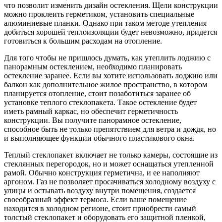
что позволит изменить дизайн остекления. Щели конструкции
можно проклеить герметиком, установить специальные
алюминиевые планки. Однако при таком методе утепления
добиться хорошей теплоизоляции будет невозможно, придется
готовиться к большим расходам на отопление.
Для того чтобы не пришлось думать, как утеплить лоджию с
панорамным остеклением, необходимо планировать
остекление заранее. Если вы хотите использовать лоджию или
балкон как дополнительное жилое пространство, в котором
планируется отопление, стоит позаботиться заранее об
установке теплого стеклопакета. Такое остекление будет
иметь рамный каркас, но обеспечит герметичность
конструкции. Вы получите панорамное остекление,
способное быть не только препятствием для ветра и дождя, но
и выполняющее функции обычного пластикового окна.
Теплый стеклопакет включает не только камеры, состоящие из
стеклянных перегородок, но и может оснащаться утепленной
рамой. Обычно конструкция герметична, и ее наполняют
аргоном. Газ не позволяет просачиваться холодному воздуху с
улицы и остывать воздуху внутри помещения, создается
своеобразный эффект термоса. Если ваше помещение
находится в холодном регионе, стоит приобрести самый
толстый стеклопакет и оборудовать его защитной пленкой,