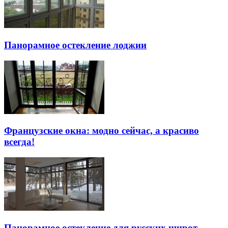
Панорамное остекление лоджии
Французские окна: модно сейчас, а красиво
всегда!
Панорамное остекление для русских широт