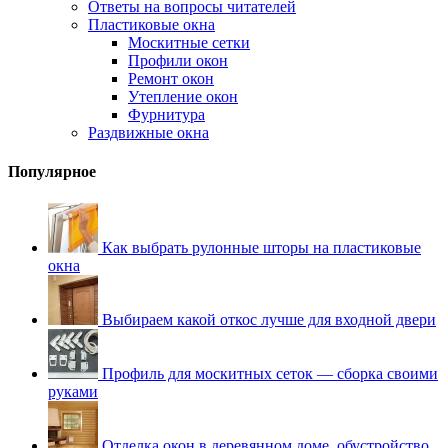
Ответы на вопросы читателей
Пластиковые окна
Москитные сетки
Профили окон
Ремонт окон
Утепление окон
Фурнитура
Раздвижные окна
Популярное
Как выбрать рулонные шторы на пластиковые
окна
Выбираем какой откос лучше для входной двери
Профиль для москитных сеток — сборка своими
руками
Отделка окон в деревянном доме, обустройство