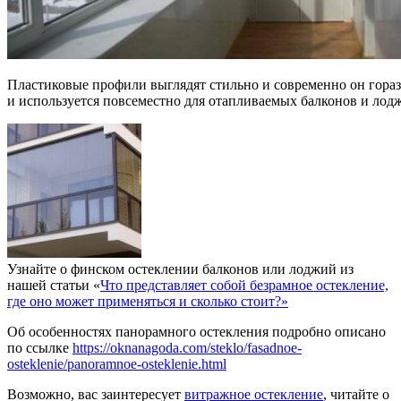
Пластиковые профили выглядят стильно и современно он гораз
и используется повсеместно для отапливаемых балконов и ло
Узнайте о финском остеклении балконов или лоджий из
нашей статьи «
Что представляет собой безрамное остекление,
где оно может применяться и сколько стоит?»
Об особенностях панорамного остекления подробно описано
по ссылке
https://oknanagoda.com/steklo/fasadnoe-
osteklenie/panoramnoe-osteklenie.html
Возможно, вас заинтересует
витражное остекление
, читайте о