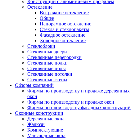
Конструкции с алюминиевым профилем
Остекление
Витражное остекление
Общее
Панорамное остекление
Стекла и стеклопакеты
Фасадное остекление
Холодное остекление
Стеклоблоки
Стеклянные двери
Стеклянные перегородки
Стеклянные полки
Стеклянные полы
Стеклянные потолки
Стеклянные стены
Обзоры компаний
Фирмы по производству и продаже деревянных
окон
Фирмы по производству и продаже окон
Фирмы по производству фасадных конструкций
Оконные конструкции
Деревянные окна
Жалюзи
Комплектующие
Мансардные окна