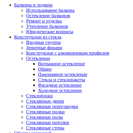
Балконы и лоджии
Использование балкона
Остекление балконов
Ремонт и отделка
Утепление балконов
Юридические вопросы
Конструкции из стекла
Входные группы
Зенитные фонари
Конструкции с алюминиевым профилем
Остекление
Витражное остекление
Общее
Панорамное остекление
Стекла и стеклопакеты
Фасадное остекление
Холодное остекление
Стеклоблоки
Стеклянные двери
Стеклянные перегородки
Стеклянные полки
Стеклянные полы
Стеклянные потолки
Стеклянные стены