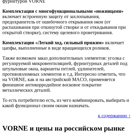
фурнитурой VORNE
Комплектация с многофункциональными «ножницами»
включает встроенную защиту от захлопывания,
предохранитель от ошибочного открывания окон (от
распахивания при откинутой створке и от откидывания при
открытой створке), систему щелевого проветривания.
Комплектация «Легкий ход, сильный прижим»
включает
цапфы, выполненные в виде вращающихся роликов.
Также возможен заказ дополнительных элементов: уголка с
регулируемой микровентиляцией, фурнитурных деталей под
штульповые окна, варианты петлей, удлинителей,
противовзломных элементов и т.д. Интересно отметить, что
на VORNE, как и на австрийской MACO, применяется
финишное антикорродийное восковое покрытие
металлических деталей.
То есть потребителю есть, из чего комбинировать, выбирать и
какой функционал своим окнам назначать.
к содержанию ↑
VORNE и цены на российском рынке