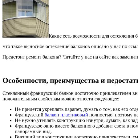
Какие есть возможности для остекления ба
Что такое выносное остекление балконов описано у нас по ссы
Предстоит ремонт балкона? Читайте у нас на сайте как замени
Особенности, преимущества и недоста
Стеклянный французский балкон достаточно привлекателен вне
положительным свойствам можно отнести следующее:
Не придется укреплять парапет, думать о том, как его отде
Французский
балкон пластиковый
полностью, поэтому н
Не нужно утеплять конструкцию изнутри, думать, как заде
Французское окно вместо балконного добавит света в по
панорамный вид.
Внешний вид конструкции достаточно привлекателен, смо