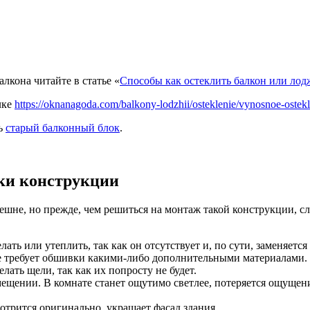
лкона читайте в статье «
Способы как остеклить балкон или ло
лке
https://oknanagoda.com/balkony-lodzhii/osteklenie/vynosnoe-ostek
ть
старый балконный блок
.
тки конструкции
шне, но прежде, чем решиться на монтаж такой конструкции, сл
лать или утеплить, так как он отсутствует и, по сути, заменяется
е требует обшивки какими-либо дополнительными материалами.
лать щели, так как их попросту не будет.
мещении. В комнате станет ощутимо светлее, потеряется ощуще
трится оригинально, украшает фасад здания.