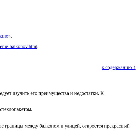
джию
».
lenie-balkonov.html
.
к содержанию ↑
едует изучить его преимущества и недостатки. К
 стеклопакетом.
ние границы между балконом и улицей, откроется прекрасный