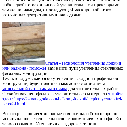
«обкладкой» стоек и ригелей утеплительными прокладками,
тем же полиамидом, с последующей маскировкой этого
«хозяйства» декоративными накладками.
Статья «Технология утепления лоджии
или балкона» поможет
вам найти пути утепления стеклянных
фасадных конструкций
Тем, кто задумывается об утеплении фасадной профильной
конструкции, будет полезно знакомство с описанием
минеральной ваты как материала
для утеплительных работ
О свойствах пенофола как утеплительного материала
читайте
здесь: https://oknanagoda.com/balkony-lodzhii/utepleniye/uteplitel-
penofol.html
Все открывающиеся холодные створки надо безоговорочно
менять на новые теплые на основе алюминиевых профилей с
терморазрывом. Утеплять их – «дороже станет».