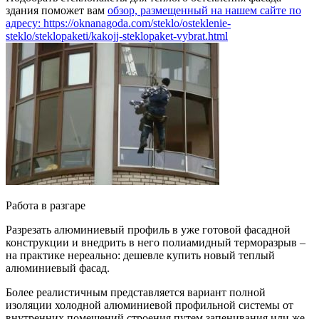
здания поможет вам
обзор, размещенный на нашем сайте по
адресу: https://oknanagoda.com/steklo/osteklenie-
steklo/steklopaketi/kakojj-steklopaket-vybrat.html
Работа в разгаре
Разрезать алюминиевый профиль в уже готовой фасадной
конструкции и внедрить в него полиамидный терморазрыв –
на практике нереально: дешевле купить новый теплый
алюминиевый фасад.
Более реалистичным представляется вариант полной
изоляции холодной алюминиевой профильной системы от
внутренних помещений строения путем запенивания или же