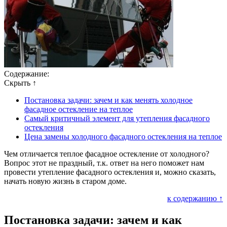
Содержание:
Скрыть ↑
Постановка задачи: зачем и как менять холодное
фасадное остекление на теплое
Самый критичный элемент для утепления фасадного
остекления
Цена замены холодного фасадного остекления на теплое
Чем отличается теплое фасадное остекление от холодного?
Вопрос этот не праздный, т.к. ответ на него поможет нам
провести утепление фасадного остекления и, можно сказать,
начать новую жизнь в старом доме.
к содержанию ↑
Постановка задачи: зачем и как