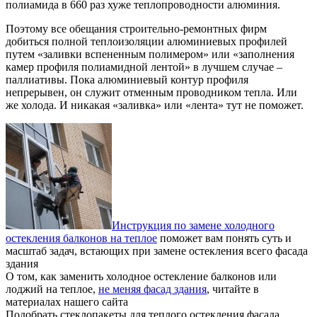
полиамида в 660 раз хуже теплопроводности алюминия.
Поэтому все обещания строительно-ремонтных фирм
добиться полной теплоизоляции алюминиевых профилей
путем «заливки вспененным полимером» или «заполнения
камер профиля полиамидной лентой» в лучшем случае –
паллиативы. Пока алюминиевый контур профиля
непрерывен, он служит отменным проводником тепла. Или
же холода. И никакая «заливка» или «лента» тут не поможет.
Инструкция по замене холодного
остекления балконов на теплое
поможет вам понять суть и
масштаб задач, встающих при замене остекления всего фасада
здания
О том, как заменить холодное остекление балконов или
лоджий на теплое,
не меняя фасад здания
, читайте в
материалах нашего сайта
Подобрать стеклопакеты для теплого остекления фасада