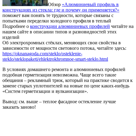
Обзор
«Алюминиевый профиль в
конструкциях из стекла: где и почему он применяется?»
поможет вам понять те трудности, которые связаны с
попытками переделки холодного профиля в теплый
Подробнее о
конструкции алюминиевых профилей
читайте на
нашем сайте в описании типов и разновидностей этих
изделий
Об электрохромных стёклах, меняющих свои свойства в
зависимости от мощности светового потока, читайте здесь:
https://oknanagoda.com/steklo/osteklenie-
steklo/steklopaketi/ehlektrokhromnoe-smart-steklo.html
В условиях домашнего ремонта и алюминиевых профилей
подобная герметизация невозможна. Чаще всего такие
обещания – рекламный трюк, который на практике сводится к
замене старых уплотнителей на новые по цене каких-нибудь
«Систем герметизации и вулканизации».
Вывод: см. выше – теплое фасадное остекление лучше
заказать заново!