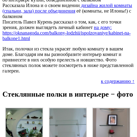
Рассказала Илона и о своем видении
дизайна жилой комнаты
(спальни, зала) после объединения
её (комнаты, не Илоны!) с
балконом
Писатель Павел Курень рассказал о том, как, с его точки
зрения, должен выглядеть личный кабинет
на дому:
https://oknanagoda.com/balkony-lodzhii/ispolzovaniye/kabinet-na-
balkone1.html
Итак, полочки из стекла украсят любую комнату в вашем
доме. Благодаря им вы разнообразите интерьер комнат и
привнесете в них особую прелесть и новшество. Фото
стеклянных полок можете посмотреть в ниже представленной
галереи.
к содержанию ↑
Стеклянные полки в интерьере − фото