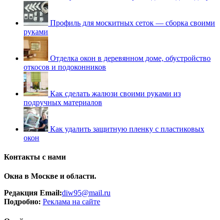
Профиль для москитных сеток — сборка своими
руками
Отделка окон в деревянном доме, обустройство
откосов и подоконников
Как сделать жалюзи своими руками из
подручных материалов
Как удалить защитную пленку с пластиковых
окон
Контакты с нами
Окна в Москве и области.
Редакция Email:
diw95@mail.ru
Подробно:
Рек
лама
на сайте